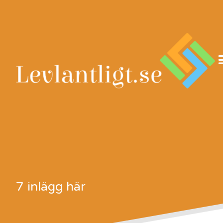
Skip
to
content
7 inlägg här