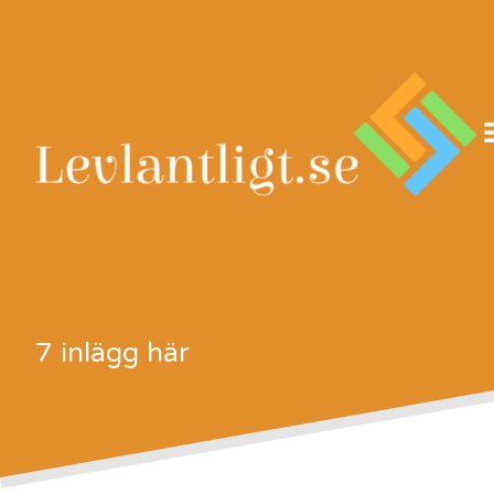
Skip
to
content
7 inlägg här