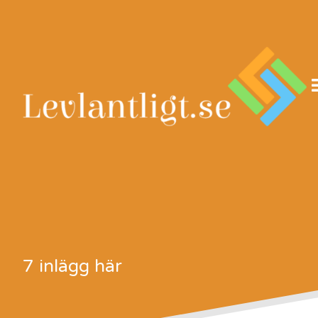
Skip
to
content
7 inlägg här