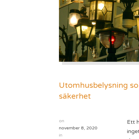
Utomhusbelysning so
säkerhet
on
Ett 
november 8, 2020
inge
in